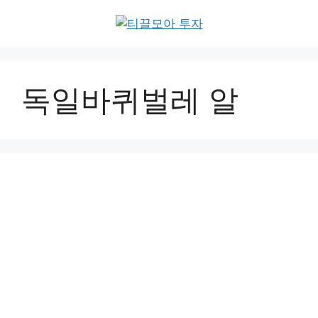
Skip
to
content
독일바퀴벌레 알