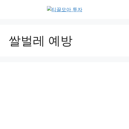
Skip
to
content
쌀벌레 예방