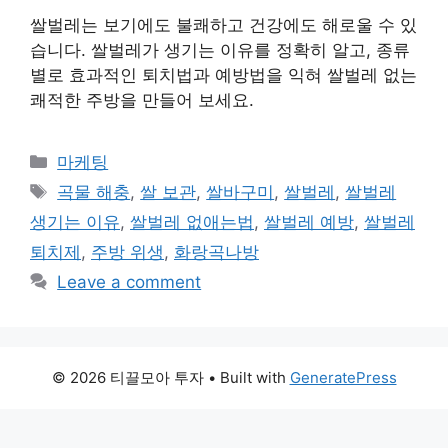
쌀벌레는 보기에도 불쾌하고 건강에도 해로울 수 있
습니다. 쌀벌레가 생기는 이유를 정확히 알고, 종류
별로 효과적인 퇴치법과 예방법을 익혀 쌀벌레 없는
쾌적한 주방을 만들어 보세요.
Categories
마케팅
Tags
곡물 해충
,
쌀 보관
,
쌀바구미
,
쌀벌레
,
쌀벌레
생기는 이유
,
쌀벌레 없애는법
,
쌀벌레 예방
,
쌀벌레
퇴치제
,
주방 위생
,
화랑곡나방
Leave a comment
© 2026 티끌모아 투자
• Built with
GeneratePress